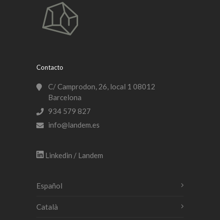
Contacto
C/ Camprodon, 26, local 1 08012
Barcelona
934 579 827
info@landem.es
Linkedin / Landem
Español
Català