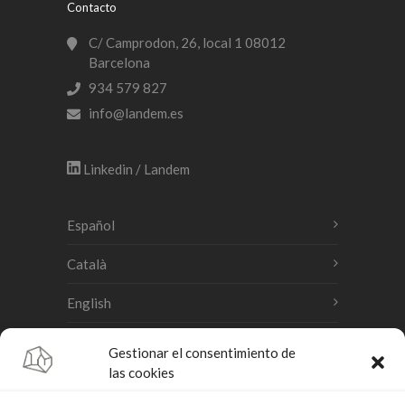
Contacto
C/ Camprodon, 26, local 1 08012
Barcelona
934 579 827
info@landem.es
Linkedin / Landem
Español
Català
English
Gestionar el consentimiento de
Accesibilidad
las cookies