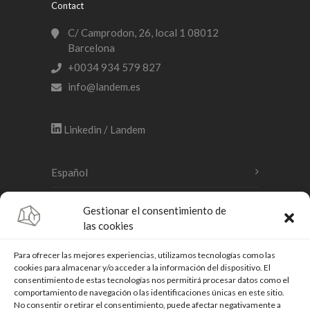
Contact
C/ Camprodon, 26, local 1 08012
Barcelona
+0034 934 579 827
info@landem.es
Linkedin / Landem
Español
Català
Gestionar el consentimiento de
las cookies
English
Para ofrecer las mejores experiencias, utilizamos tecnologías como las
cookies para almacenar y/o acceder a la información del dispositivo. El
consentimiento de estas tecnologías nos permitirá procesar datos como el
Legal warning
comportamiento de navegación o las identificaciones únicas en este sitio.
No consentir o retirar el consentimiento, puede afectar negativamente a