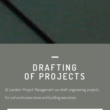
DRAFTING
OF PROJECTS
At Landem Project Management we draft engineering projects
for civil works executives and building executives.