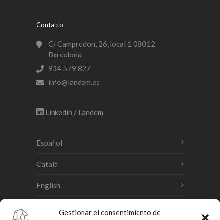
Contacto
C/ Camprodon, 26, local 1 08012
Barcelona
934 579 827
info@landem.es
Linkedin / Landem
Español
Català
English
Gestionar el consentimiento de