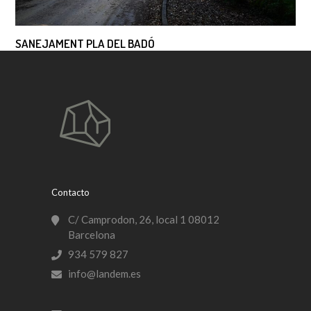
SANEJAMENT PLA DEL BADÓ
Contacto
C/ Camprodon, 26, local 1 08012
Barcelona
934 579 827
info@landem.es