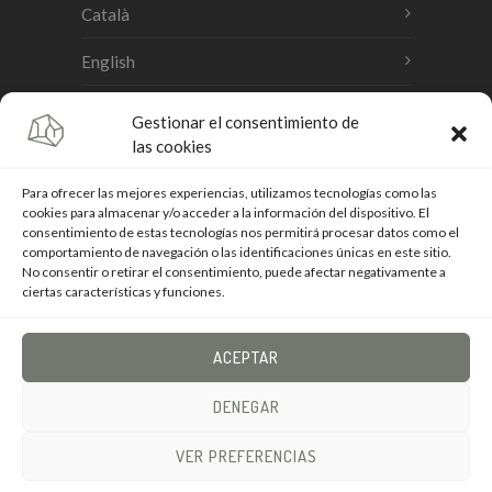
Català
English
Gestionar el consentimiento de
Accesibilidad
las cookies
Aviso legal
Para ofrecer las mejores experiencias, utilizamos tecnologías como las
cookies para almacenar y/o acceder a la información del dispositivo. El
consentimiento de estas tecnologías nos permitirá procesar datos como el
Política de cookies
comportamiento de navegación o las identificaciones únicas en este sitio.
No consentir o retirar el consentimiento, puede afectar negativamente a
Política de privacidad
ciertas características y funciones.
Mapa del sitio
ACEPTAR
DENEGAR
© Copyright 2026 Landem
VER PREFERENCIAS