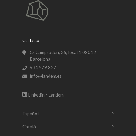
Contacto
C/ Camprodon, 26, local 1 08012
Barcelona
934 579 827
info@landem.es
Linkedin / Landem
Español
Català