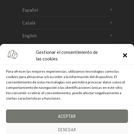
Español
Català
English
Gestionar el consentimiento de
Accesibilidad
las cookies
Aviso legal
Para ofrecer las mejores experiencias, utilizamos tecnologías como las
cookies para almacenar y/o acceder a la información del dispositivo. El
consentimiento de estas tecnologías nos permitirá procesar datos como el
Política de cookies
comportamiento de navegación o las identificaciones únicas en este sitio.
No consentir o retirar el consentimiento, puede afectar negativamente a
Política de privacidad
ciertas características y funciones.
Mapa del sitio
ACEPTAR
DENEGAR