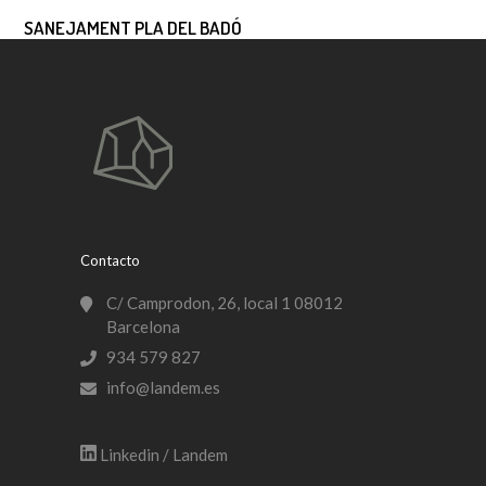
SANEJAMENT PLA DEL BADÓ
Contacto
C/ Camprodon, 26, local 1 08012
Barcelona
934 579 827
info@landem.es
Linkedin / Landem