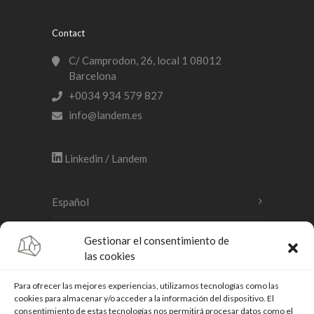
Contact
C/ Camprodon, 26, local 1 08012
Barcelona
+0034 934 579 827
info@landem.es
Linkedin / Landem
Español
Català
Gestionar el consentimiento de
las cookies
English
Para ofrecer las mejores experiencias, utilizamos tecnologías como las
cookies para almacenar y/o acceder a la información del dispositivo. El
consentimiento de estas tecnologías nos permitirá procesar datos como el
Legal warning