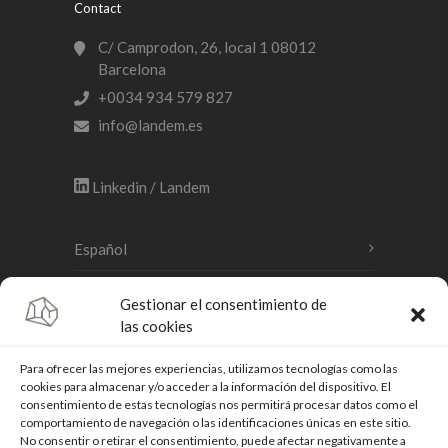
Contact
C/ Camprodon, 26, local 1 08012
Barcelona
+0034 934 579 827
info@landem.es
Linkedin / Landem
Español
Català
Gestionar el consentimiento de
las cookies
English
Para ofrecer las mejores experiencias, utilizamos tecnologías como las
cookies para almacenar y/o acceder a la información del dispositivo. El
consentimiento de estas tecnologías nos permitirá procesar datos como el
Legal warning
comportamiento de navegación o las identificaciones únicas en este sitio.
No consentir o retirar el consentimiento, puede afectar negativamente a