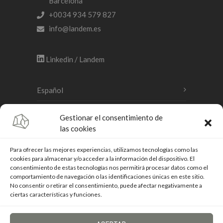
Barcelona
+0034 934 579 827
info@landem.es
Linkedin / Landem
Español
Català
Gestionar el consentimiento de
las cookies
English
Para ofrecer las mejores experiencias, utilizamos tecnologías como las
cookies para almacenar y/o acceder a la información del dispositivo. El
consentimiento de estas tecnologías nos permitirá procesar datos como el
Legal warning
comportamiento de navegación o las identificaciones únicas en este sitio.
No consentir o retirar el consentimiento, puede afectar negativamente a
Cookies policy
ciertas características y funciones.
Privacy Policy