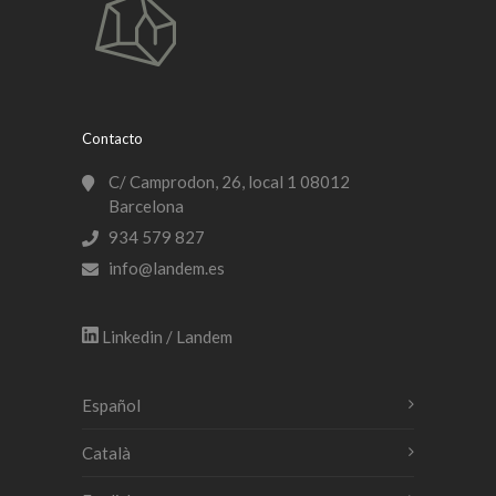
Contacto
C/ Camprodon, 26, local 1 08012
Barcelona
934 579 827
info@landem.es
Linkedin / Landem
Español
Català