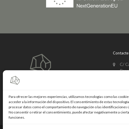
Contacte
C/ C
Barc
934 
info
Para ofrecer las mejores experiencias, utilizamos tecnologías como las cookie
acceder a la información del dispositivo. El consentimiento de estas tecnologí
Linke
procesar datos como el comportamiento de navegación o las identificaciones ún
No consentir o retirar el consentimiento, puede afectar negativamente a cierta
funciones.