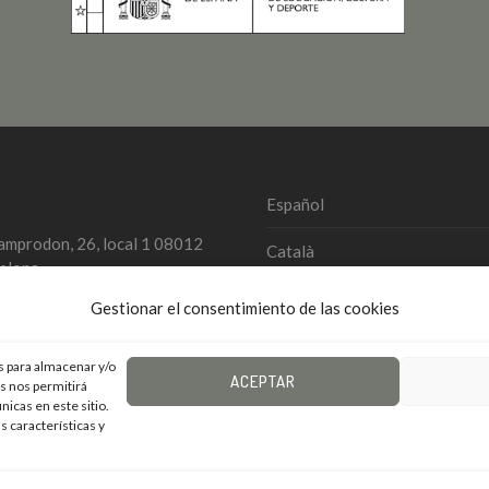
Español
amprodon, 26, local 1 08012
Català
elona
579 827
English
Gestionar el consentimiento de las cookies
@landem.es
s para almacenar y/o
ACEPTAR
as nos permitirá
din / Landem
icas en este sitio.
s características y