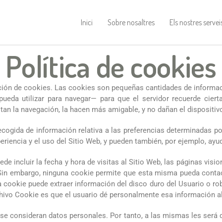
Inici
Sobre nosaltres
Els nostres servei
Política de cookies
zación de cookies. Las cookies son pequeñas cantidades de informa
pueda utilizar para navegar— para que el servidor recuerde cier
itan la navegación, la hacen más amigable, y no dañan el dispositi
gida de información relativa a las preferencias determinadas por e
iencia y el uso del Sitio Web, y pueden también, por ejemplo, ayudar
e incluir la fecha y hora de visitas al Sitio Web, las páginas visi
 Sin embargo, ninguna cookie permite que esta misma pueda conta
 cookie puede extraer información del disco duro del Usuario o ro
chivo Cookie es que el usuario dé personalmente esa información al
se consideran datos personales. Por tanto, a las mismas les será d