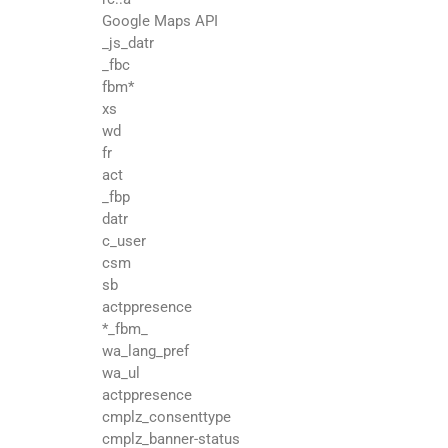
Google Maps API
_js_datr
_fbc
fbm*
xs
wd
fr
act
_fbp
datr
c_user
csm
sb
actppresence
*_fbm_
wa_lang_pref
wa_ul
actppresence
cmplz_consenttype
cmplz_banner-status