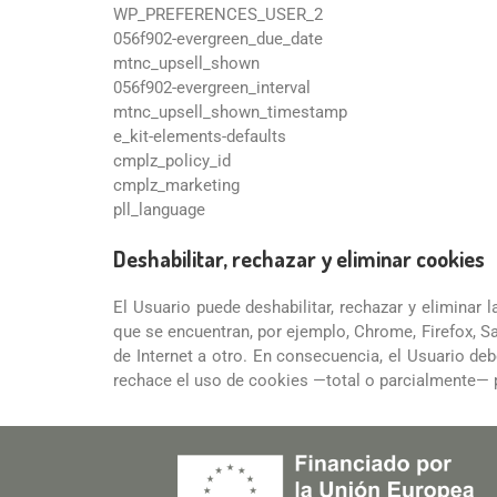
WP_PREFERENCES_USER_2
056f902-evergreen_due_date
mtnc_upsell_shown
056f902-evergreen_interval
mtnc_upsell_shown_timestamp
e_kit-elements-defaults
cmplz_policy_id
cmplz_marketing
pll_language
Deshabilitar, rechazar y eliminar cookies
El Usuario puede deshabilitar, rechazar y eliminar
que se encuentran, por ejemplo, Chrome, Firefox, Sa
de Internet a otro. En consecuencia, el Usuario deb
rechace el uso de cookies —total o parcialmente— po