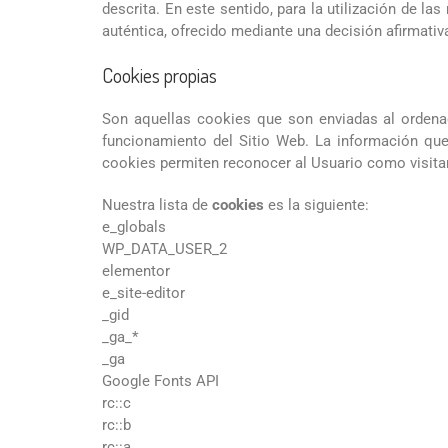
descrita. En este sentido, para la utilización de 
auténtica, ofrecido mediante una decisión afirmativa
Cookies propias
Son aquellas cookies que son enviadas al orde
funcionamiento del Sitio Web. La información qu
cookies permiten reconocer al Usuario como visitant
Nuestra lista de
cookies
es la siguiente:
e_globals
WP_DATA_USER_2
elementor
e_site-editor
_gid
_ga_*
_ga
Google Fonts API
rc::c
rc::b
rc::a